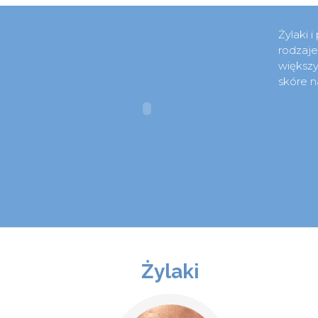
Żylaki 
rodzaje
większy
skóre n
Żylaki