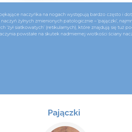
i pękające naczyńka na nogach występują bardzo często i doty
 naczyń żylnych zmienionych patologicznie – ‘pajączki’, naj
ch ‘żył siatkowatych’ (retikularnych), które znajdują się tuż p
aczynia powstałe na skutek nadmiernej wiotkości ściany nacz
Pajączki